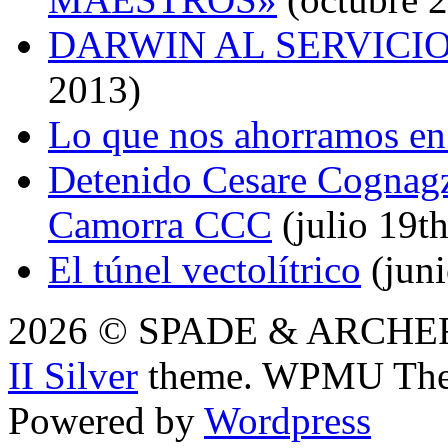
DARWIN AL SERVICI
2013)
Lo que nos ahorramos en
Detenido Cesare Cognagzz
Camorra CCC
(julio 19t
El túnel vectolítrico
(juni
2026 © SPADE & ARCHER i
II Silver
theme. WPMU The
Powered by
Wordpress