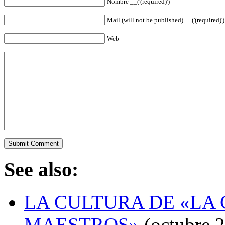
Nombre __('(required)')
Mail (will not be published) __('(required)')
Web
See also:
LA CULTURA DE «LA 
MAESTROS»
(octubre 2